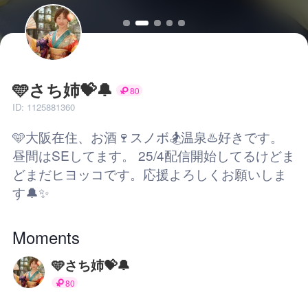
🩵さち姉💝🔔
80
ID: 1125881360
🩵大阪在住、お酒🍷スノボ🏂温泉♨️好きです。
昼間はSEしてます。 25/4配信開始してるけどま
どまだヒヨッコです。応援よろしくお願いしま
す🔔✨
Moments
🩵さち姉💝🔔
80